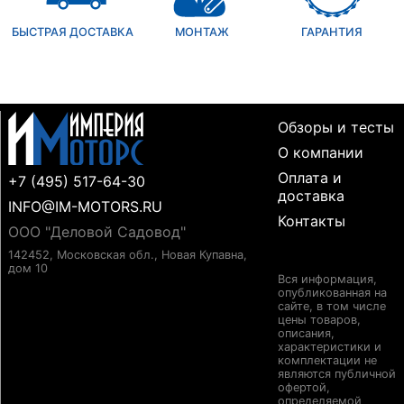
БЫСТРАЯ ДОСТАВКА
МОНТАЖ
ГАРАНТИЯ
Обзоры и тесты
О компании
Оплата и
+7 (495) 517-64-30
доставка
INFO@IM-MOTORS.RU
Контакты
ООО "Деловой Садовод"
142452, Московская обл., Новая Купавна,
дом 10
Вся информация,
опубликованная на
сайте, в том числе
цены товаров,
описания,
характеристики и
комплектации не
являются публичной
офертой,
определяемой