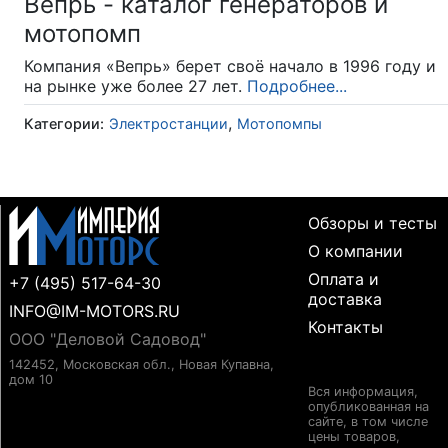
Вепрь - каталог генераторов и
мотопомп
Компания «Вепрь» берет своё начало в 1996 году и
на рынке уже более 27 лет.
Подробнее...
,
Категории:
Электростанции
Мотопомпы
Обзоры и тесты
О компании
Оплата и
+7 (495) 517-64-30
доставка
INFO@IM-MOTORS.RU
Контакты
ООО "Деловой Садовод"
142452, Московская обл., Новая Купавна,
дом 10
Вся информация,
опубликованная на
сайте, в том числе
цены товаров,