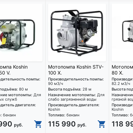
омпа Koshin
Мотопомпа Koshin STV-
Мотопомп
50 V.
100 X.
80 X.
одительность помпы:
Производительность помпы:
Производи
90 м3/ч
82.2 м3/ч
 подъёма:
80 м
Высота подъёма:
28 м
Высота по
ение мотопомпы:
Для
Назначение мотопомпы:
Для
Назначени
ых служб
слабо загрязненной воды
грязной во
дитель двигателя:
Производитель двигателя:
Производит
Koshin
Koshin
:
бензин
Топливо:
бензин
Топливо:
б
 990
115 990
118 9
руб.
руб.