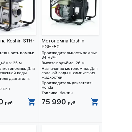
а Koshin STH-
Мотопомпа Koshin
PGH-50.
тельность помпы:
Производительность помпы:
34 м3/ч
дъёма:
26 м
Высота подъёма:
26 м
е мотопомпы:
Для
Назначение мотопомпы:
Для
язненной воды
соленой воды и химических
жидкостей
ель двигателя:
Производитель двигателя:
Honda
ензин
Топливо:
бензин
00
75 990
руб.
руб.