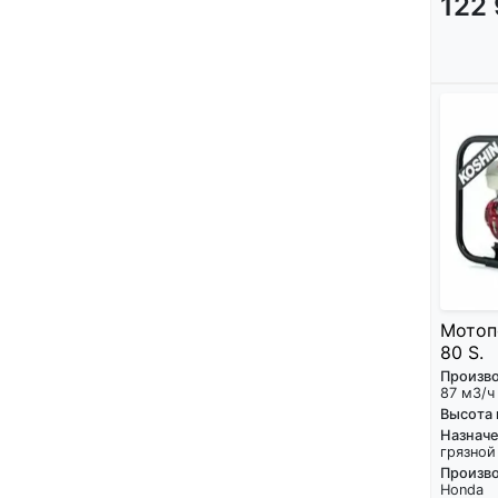
122
Мотоп
80 S.
Произв
87 м3/ч
Высота
Назнач
грязной
Произво
Honda