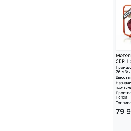
Мотоп
SERH-
Произв
26 м3/ч
Высота
Назнач
пожарн
Произво
Honda
Топливо
79 