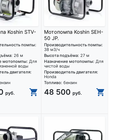
а Koshin STV-
Мотопомпа Koshin SEH-
50 JP.
тельность помпы:
Производительность помпы:
38 м3/ч
дъёма:
26 м
Высота подъёма:
27 м
е мотопомпы:
Для
Назначение мотопомпы:
Для
язненной воды
чистой воды
ель двигателя:
Производитель двигателя:
Honda
ензин
Топливо:
бензин
00
48 500
руб.
руб.