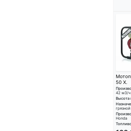
Мотоп
50 X.
Произв
42 м3/ч
Высота
Назнач
грязной
Произво
Honda
Топливо