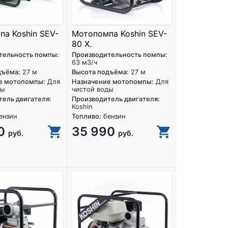
а Koshin SEV-
Мотопомпа Koshin SEV-
80 X.
тельность помпы:
Производительность помпы:
63 м3/ч
дъёма:
27 м
Высота подъёма:
27 м
е мотопомпы:
Для
Назначение мотопомпы:
Для
ды
чистой воды
ель двигателя:
Производитель двигателя:
Koshin
ензин
Топливо:
бензин
90
35 990
руб.
руб.