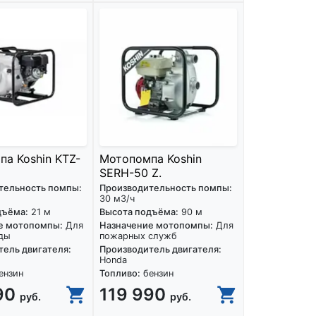
а Koshin KTZ-
Мотопомпа Koshin
SERH-50 Z.
тельность помпы:
Производительность помпы:
30 м3/ч
дъёма:
21 м
Высота подъёма:
90 м
е мотопомпы:
Для
Назначение мотопомпы:
Для
ды
пожарных служб
ель двигателя:
Производитель двигателя:
Honda
ензин
Топливо:
бензин
90
119 990
руб.
руб.