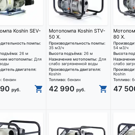
омпа Koshin SEV-
Мотопомпа Koshin STV-
Мотопомп
50 X.
80 X.
одительность помпы:
Производительность помпы:
Производи
35 м3/ч
54 м3/ч
 подъёма:
26 м
Высота подъёма:
26 м
Высота по
ение мотопомпы:
Для
Назначение мотопомпы:
Для
Назначени
 воды
слабо загрязненной воды
слабо загр
дитель двигателя:
Производитель двигателя:
Производит
Koshin
Koshin
:
бензин
Топливо:
бензин
Топливо:
б
990
42 990
47 5
руб.
руб.