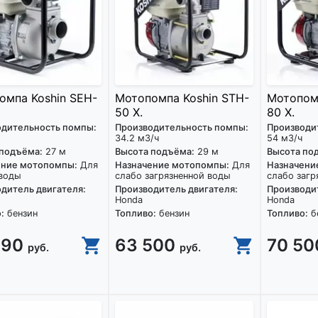
омпа Koshin SEH-
Мотопомпа Koshin STH-
Мотопомп
50 X.
80 X.
одительность помпы:
Производительность помпы:
Производи
34.2 м3/ч
54 м3/ч
 подъёма:
27 м
Высота подъёма:
29 м
Высота по
ение мотопомпы:
Для
Назначение мотопомпы:
Для
Назначени
 воды
слабо загрязненной воды
слабо загр
дитель двигателя:
Производитель двигателя:
Производит
Honda
Honda
:
бензин
Топливо:
бензин
Топливо:
б
990
63 500
70 5
руб.
руб.