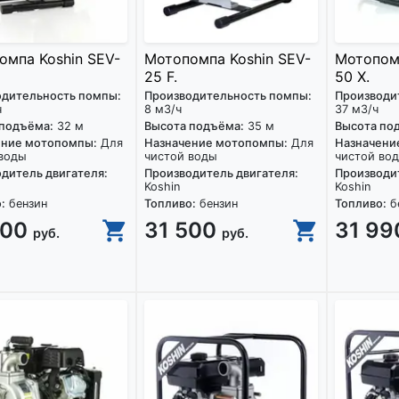
омпа Koshin SEV-
Мотопомпа Koshin SEV-
Мотопомп
25 F.
50 X.
одительность помпы:
Производительность помпы:
Производи
ч
8 м3/ч
37 м3/ч
 подъёма:
32 м
Высота подъёма:
35 м
Высота по
ение мотопомпы:
Для
Назначение мотопомпы:
Для
Назначени
 воды
чистой воды
чистой во
дитель двигателя:
Производитель двигателя:
Производит
Koshin
Koshin
:
бензин
Топливо:
бензин
Топливо:
б
500
31 500
31 9
руб.
руб.