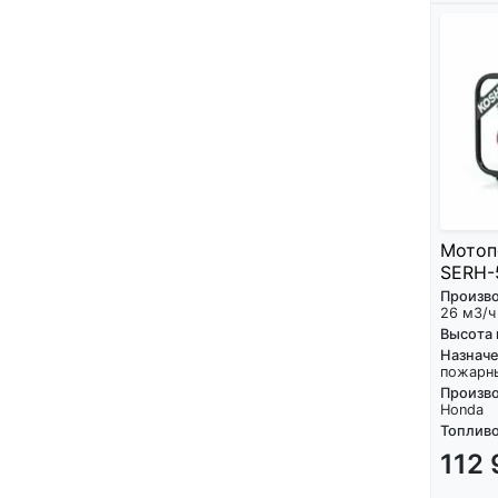
Мотоп
SERH-
Произв
26 м3/ч
Высота
Назнач
пожарн
Произво
Honda
Топливо
112