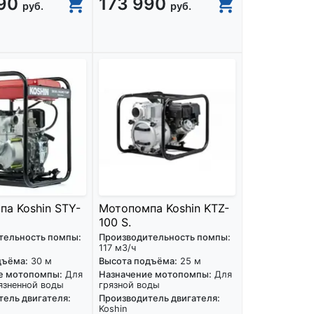
990
173 990
руб.
руб.
а Koshin STY-
Мотопомпа Koshin KTZ-
100 S.
тельность помпы:
Производительность помпы:
117 м3/ч
дъёма:
30 м
Высота подъёма:
25 м
е мотопомпы:
Для
Назначение мотопомпы:
Для
язненной воды
грязной воды
ель двигателя:
Производитель двигателя:
Koshin