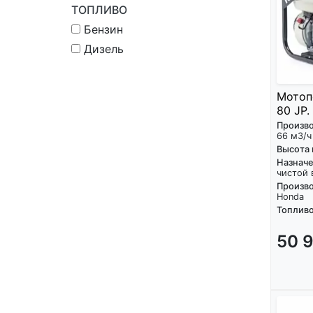
ТОПЛИВО
Бензин
Дизель
Мотоп
80 JP.
Произв
66 м3/ч
Высота
Назнач
чистой
Произво
Honda
Топливо
50 