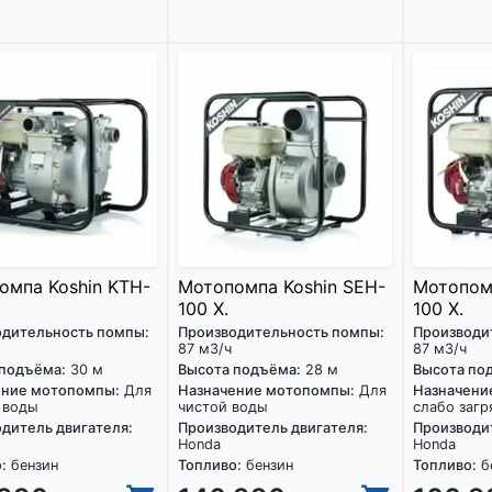
омпа Koshin KTH-
Мотопомпа Koshin SEH-
Мотопомп
100 X.
100 X.
одительность помпы:
Производительность помпы:
Производи
87 м3/ч
87 м3/ч
 подъёма:
30 м
Высота подъёма:
28 м
Высота по
ение мотопомпы:
Для
Назначение мотопомпы:
Для
Назначени
 воды
чистой воды
слабо загр
дитель двигателя:
Производитель двигателя:
Производит
Honda
Honda
:
бензин
Топливо:
бензин
Топливо:
б