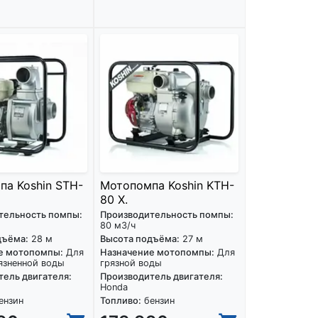
а Koshin STH-
Мотопомпа Koshin KTH-
80 X.
тельность помпы:
Производительность помпы:
80 м3/ч
дъёма:
28 м
Высота подъёма:
27 м
е мотопомпы:
Для
Назначение мотопомпы:
Для
язненной воды
грязной воды
ель двигателя:
Производитель двигателя:
Honda
ензин
Топливо:
бензин