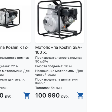
а Koshin KTZ-
Мотопомпа Koshin SEV-
100 X.
тельность помпы:
Производительность помпы:
90 м3/ч
дъёма:
22 м
Высота подъёма:
28 м
е мотопомпы:
Для
Назначение мотопомпы:
Для
ды
чистой воды
ель двигателя:
Производитель двигателя:
Koshin
ензин
Топливо:
бензин
90
100 990
руб.
руб.