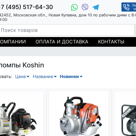
За
+7 (495) 517-64-30
з
42452, Московская обл., Новая Купавна, дом 10 по рабочим дням с 8:
9:00
КОМПАНИИ
ОПЛАТА И ДОСТАВКА
КОНТАКТЫ
помпы Koshin
овать:
Цена
Название
Новинки