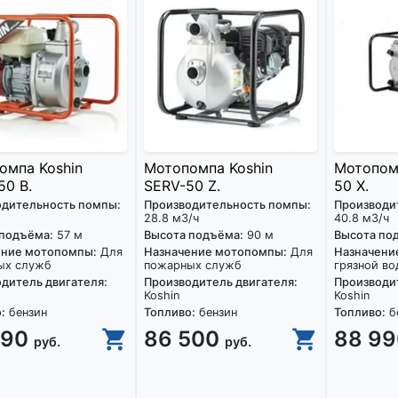
омпа Koshin
Мотопомпа Koshin
Мотопомп
50 B.
SERV-50 Z.
50 X.
одительность помпы:
Производительность помпы:
Производи
28.8 м3/ч
40.8 м3/ч
 подъёма:
57 м
Высота подъёма:
90 м
Высота по
ение мотопомпы:
Для
Назначение мотопомпы:
Для
Назначени
ых служб
пожарных служб
грязной во
дитель двигателя:
Производитель двигателя:
Производит
Koshin
Koshin
:
бензин
Топливо:
бензин
Топливо:
б
990
86 500
88 9
руб.
руб.