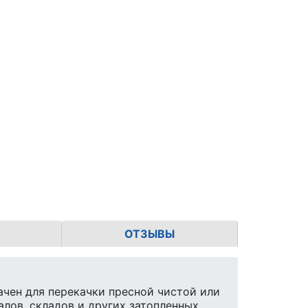
ОТЗЫВЫ
ачен для перекачки пресной чистой или
алов, складов и других затопленных