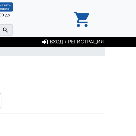
казать
вонок
00 до
ВХОД / РЕГИСТРАЦИЯ