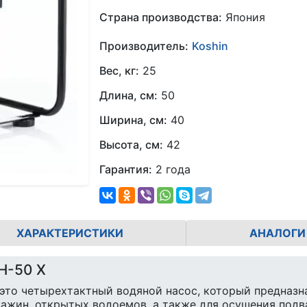
Страна производства:
Япония
Производитель:
Koshin
Вес, кг:
25
Длина, см:
50
Ширина, см:
40
Высота, см:
42
Гарантия:
2 года
ХАРАКТЕРИСТИКИ
АНАЛОГИ
H-50 X
 это четырехтактный водяной насос, который предназн
важин, открытых водоемов, а также для осушения подв