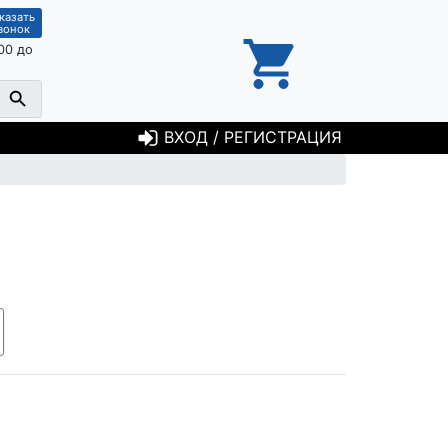
казать
вонок
00 до
ВХОД / РЕГИСТРАЦИЯ