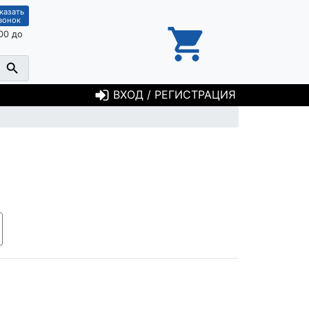
казать
вонок
00 до
ВХОД / РЕГИСТРАЦИЯ