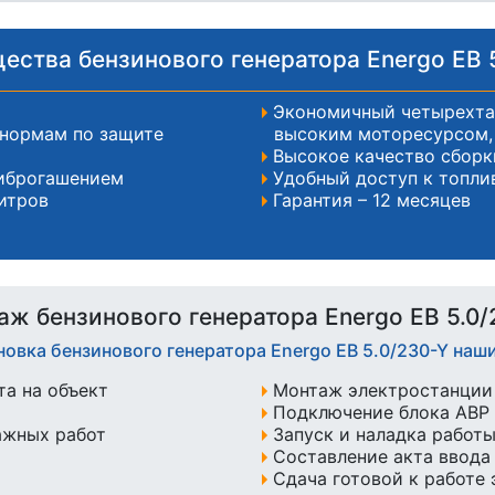
ства бензинового генератора Energo EB 
Экономичный четырехта
 нормам по защите
высоким моторесурсом, 
Высокое качество сборк
иброгашением
Удобный доступ к топли
итров
Гарантия – 12 месяцев
аж бензинового генератора Energo EB 5.0/
новка бензинового генератора Energo EB 5.0/230-Y на
а на объект
Монтаж электростанции 
Подключение блока АВР 
ажных работ
Запуск и наладка работ
Составление акта ввода
Сдача готовой к работе