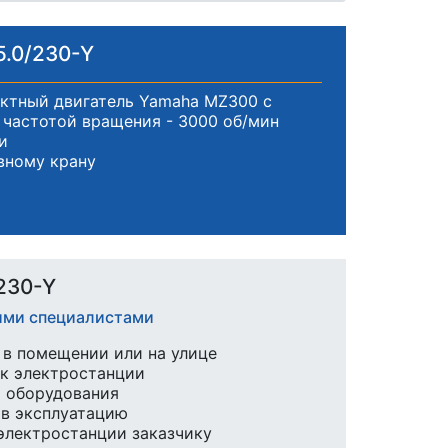
5.0/230-Y
ктный двигатель Yamaha MZ300 с
частотой вращения - 3000 об/мин
и
вному крану
230-Y
шими специалистами
в помещении или на улице
к электростанции
ы оборудования
 в эксплуатацию
 электростанции заказчику