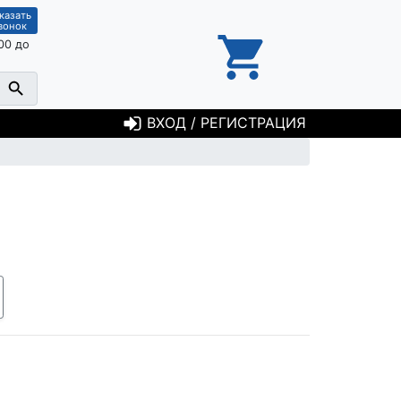
казать
вонок
00 до
ВХОД / РЕГИСТРАЦИЯ