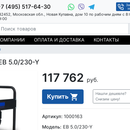
За
+7 (495) 517-64-30
з
42452, Московская обл., Новая Купавна, дом 10 по рабочим дням с 8:
9:00
КОМПАНИИ
ОПЛАТА И ДОСТАВКА
КОНТАКТЫ
ы
EB 5.0/230-Y
117 762
руб.
Нашли дешевле?
Купить
Снизим цену!
Артикул:
1000163
Модель:
EB 5.0/230-Y