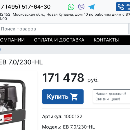
За
+7 (495) 517-64-30
з
42452, Московская обл., Новая Купавна, дом 10 по рабочим дням с 8:
9:00
КОМПАНИИ
ОПЛАТА И ДОСТАВКА
КОНТАКТЫ
ы
EB 7.0/230-HL
171 478
руб.
Нашли дешевле?
Купить
Снизим цену!
Артикул:
1000132
Модель:
EB 7.0/230-HL