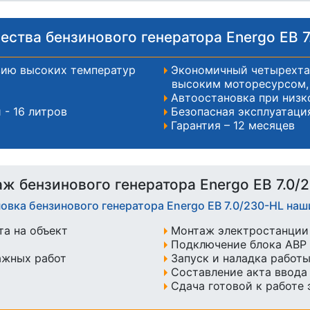
ства бензинового генератора Energo EB 7
вию высоких температур
Экономичный четырехта
высоким моторесурсом, 
Автоостановка при низк
- 16 литров
Безопасная эксплуатаци
Гарантия – 12 месяцев
ж бензинового генератора Energo EB 7.0/
новка бензинового генератора Energo EB 7.0/230-HL на
а на объект
Монтаж электростанции 
Подключение блока АВР 
ажных работ
Запуск и наладка работ
Составление акта ввода
Сдача готовой к работе