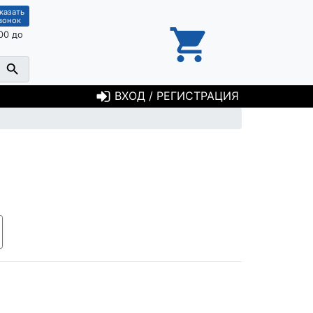
казать
вонок
00 до
ВХОД / РЕГИСТРАЦИЯ