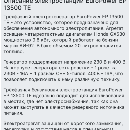
Описание электростанции EuroPower EP
13500 ТЕ
Трёхфазный электрогенератор EuroPower EP 13500
ТЕ - это устройство, которое предназначено для
обеспечения автономного электропитания. Агрегат
оснащен четырехтактным двигателем Honda GX630
мощностью 9,6 кВт, который работает на бензин
марки АИ-92. В баке объемом 20 литров хранится
топливо.
Генератор поддерживает напряжение 230 В и 400 В.
На корпусе генератора есть розетки - 1 розетка
230В - 16A + 1 разъём СЕЕ 5-типол. 400В - 16A, что
позволяет подключать к нему различную технику.
Трёхфазная бензиновая электростанция EuroPower
EP 13500 ТЕ идеально подходит для использования
в местах, где нет электроснабжения, так как она
может выступать в качестве резервного источника
питания.
Электроагрегат защищен от короткого замыкания,
перегрузки и отсутствия масла в специальном