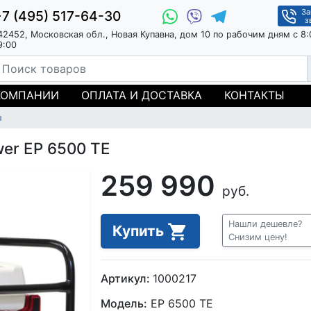
За
+7 (495) 517-64-30
з
42452, Московская обл., Новая Купавна, дом 10 по рабочим дням с 8:
9:00
КОМПАНИИ
ОПЛАТА И ДОСТАВКА
КОНТАКТЫ
ы
er EP 6500 TE
259 990
руб.
Нашли дешевле?
Купить
Снизим цену!
Артикул:
1000217
Модель:
EP 6500 TE