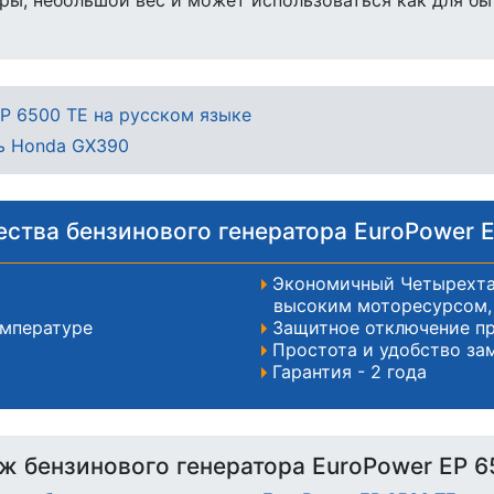
ы, небольшой вес и может использоваться как для бы
P 6500 TE на русском языке
ль Honda GX390
ства бензинового генератора EuroPower E
Экономичный Четырехта
высоким моторесурсом, 
емпературе
Защитное отключение п
Простота и удобство за
Гарантия - 2 года
ж бензинового генератора EuroPower EP 6