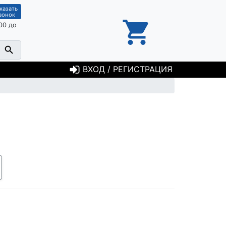
казать
вонок
00 до
ВХОД / РЕГИСТРАЦИЯ