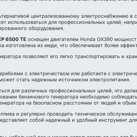
ьтернативой централизованному электроснабжению в с
жет использоваться для профессиональных целей, напр
рованного оборудования.
EP 6500 TE
оснащен двигателем Honda GX390 мощностью 
ра изготовлена из меди, что обеспечивает более эффек
ератора позволяют его легко транспортировать и хран
перебоями с электричеством или работаете с электрич
 может стать надежным источником электропитания.
ться для различных профессиональных целей, что дела
зовании бензинового генератора необходимо соблюдать
нератора на безопасном расстоянии от людей и объек
плива и регулярно проводить техническое обслуживани
редставляет собой надежный и удобный инструмент для