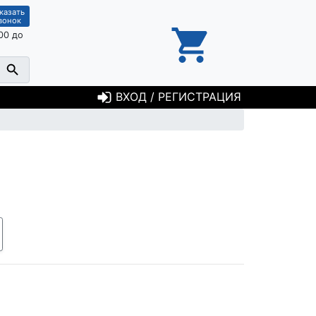
казать
вонок
00 до
ВХОД / РЕГИСТРАЦИЯ