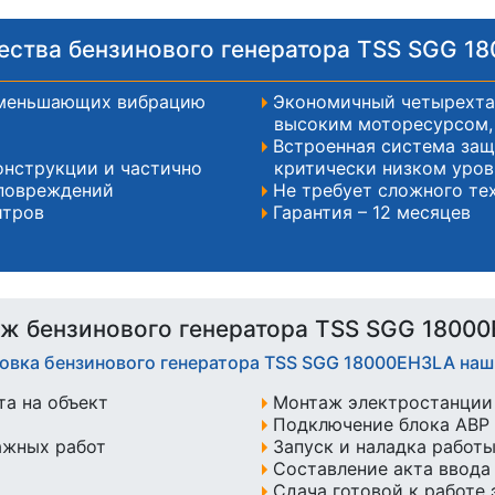
ства бензинового генератора TSS SGG 1
уменьшающих вибрацию
Экономичный четырехтак
высоким моторесурсом, 
Встроенная система защ
онструкции и частично
критически низком уров
 повреждений
Не требует сложного те
итров
Гарантия – 12 месяцев
ж бензинового генератора TSS SGG 1800
новка бензинового генератора TSS SGG 18000EH3LA на
а на объект
Монтаж электростанции 
Подключение блока АВР 
ажных работ
Запуск и наладка работ
Составление акта ввода
Сдача готовой к работе