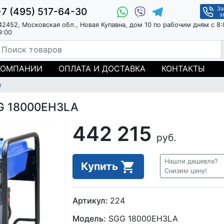
За
+7 (495) 517-64-30
з
42452, Московская обл., Новая Купавна, дом 10 по рабочим дням с 8:
9:00
КОМПАНИИ
ОПЛАТА И ДОСТАВКА
КОНТАКТЫ
ы
GG 18000EH3LA
442 215
руб.
Нашли дешевле?
Купить
Снизим цену!
Артикул:
224
Модель:
SGG 18000EH3LA