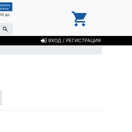
казать
вонок
00 до
ВХОД / РЕГИСТРАЦИЯ