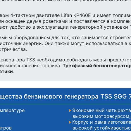
вом 4-тактном двигателе Lifan KP460E и имеет топлив
Он оснащен двумя розетками и поставляется в компле
ают удобство в эксплуатации генераторной установки
имым оборудованием для тех, кто занимается строите
 источник энергии. Они также могут использоваться в 
ктричества.
 генератора TSS необходимо соблюдать меры предосто
вильное хранение топлива.
Трехфазный бензогенератор
атики
.
щества бензинового генератора TSS SGG 
емпературе
Экономичный четырехтак
высоким моторесурсом, 
Корпус и рама изготовл
итров
высокой устойчивостью