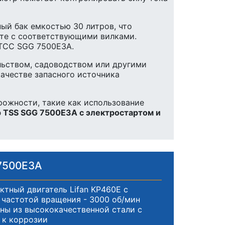
ный бак емкостью 30 литров, что
кте с соответствующими вилками.
 ТСС SGG 7500E3A.
льством, садоводством или другими
качестве запасного источника
рожности, такие как использование
 TSS SGG 7500E3A с электростартом и
7500E3A
тный двигатель Lifan KP460E с
частотой вращения - 3000 об/мин
ены из высококачественной стали с
 к коррозии