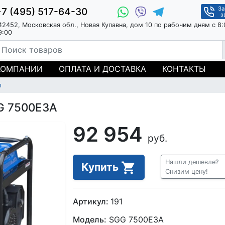
За
+7 (495) 517-64-30
з
42452, Московская обл., Новая Купавна, дом 10 по рабочим дням с 8:
9:00
КОМПАНИИ
ОПЛАТА И ДОСТАВКА
КОНТАКТЫ
ы
G 7500E3A
92 954
руб.
Нашли дешевле?
Купить
Снизим цену!
Артикул:
191
Модель:
SGG 7500E3A