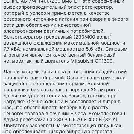
ВЕПРЬ АБ 7/4-Т400/230 ВМ8-Б - это современный
высокопроизводительный электрогенератор,
который с успехом применяется в качестве
резервного источника питания при авария в энерго
сети для обеспечении качественной
электроэнергии различных потребителей.
Бензогенератор трёхфазный (230/400 вольт)
воздушного охлаждения максимальной мощности
7.7 кВА, номинальной мощностью 5.6 кВт. Силовым
агрегатом является качественный бензиновый
четырёхтактный двигатель Mitsubishi GT1300.
Данная модель защищена от внешних воздействий
прочной стальной рамой. Оснащён электрической
защитой по европейским нормам. Большой
топливный бак составляет порядка 25 литров с
датчиком уровня топлива. Расход топлива при
нагрузке 75% небольшой и составляет 3 литра в
час, что обеспечивает непрерывную работу
бензогенератора в течении 8 часа. Укомплектован
двумя розетками на 230 В (16 А) и 400 В (32 А).
Двигатель закреплен на виброгасящих подушках,
что обеспечивает низкую вибрацию агрегата.