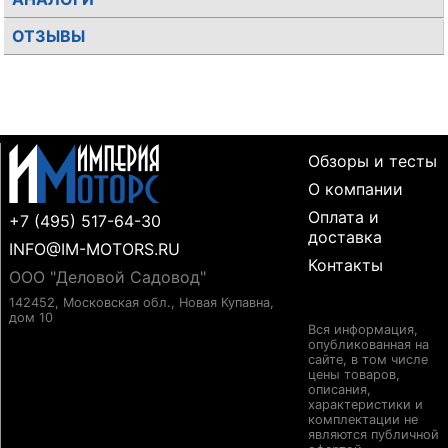
ОТЗЫВЫ
Обзоры и тесты
О компании
Оплата и
+7 (495) 517-64-30
доставка
INFO@IM-MOTORS.RU
Контакты
ООО "Деловой Садовод"
142452, Московская обл., Новая Купавна,
дом 10
Вся информация,
опубликованная на
сайте, в том числе
цены товаров,
описания,
характеристики и
комплектации не
являются публичной