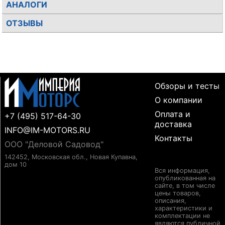
АНАЛОГИ
ОТЗЫВЫ
Обзоры и тесты
О компании
Оплата и
+7 (495) 517-64-30
доставка
INFO@IM-MOTORS.RU
Контакты
ООО "Деловой Садовод"
142452, Московская обл., Новая Купавна,
дом 10
Вся информация,
опубликованная на
сайте, в том числе
цены товаров,
описания,
характеристики и
комплектации не
являются публичной