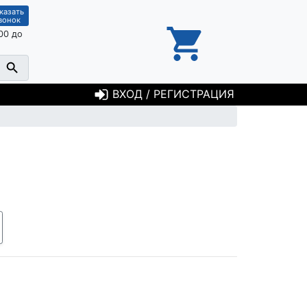
казать
вонок
00 до
ВХОД / РЕГИСТРАЦИЯ