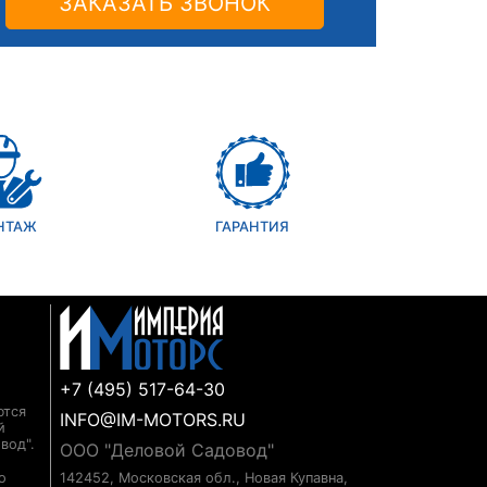
ЗАКАЗАТЬ ЗВОНОК
НТАЖ
ГАРАНТИЯ
+7 (495) 517-64-30
ются
INFO@IM-MOTORS.RU
й
вод".
ООО "Деловой Садовод"
о
142452, Московская обл., Новая Купавна,