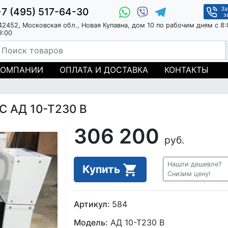
За
+7 (495) 517-64-30
з
42452, Московская обл., Новая Купавна, дом 10 по рабочим дням с 8:
9:00
КОМПАНИИ
ОПЛАТА И ДОСТАВКА
КОНТАКТЫ
С АД 10-Т230 В
306 200
руб.
Нашли дешевле?
Купить
Снизим цену!
Артикул:
584
Модель:
АД 10-Т230 В