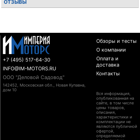
ОТЗЫВЫ
Обзоры и тесты
О компании
Оплата и
+7 (495) 517-64-30
доставка
INFO@IM-MOTORS.RU
Контакты
ООО "Деловой Садовод"
142452, Московская обл., Новая Купавна,
дом 10
Вся информация,
опубликованная на
сайте, в том числе
цены товаров,
описания,
характеристики и
комплектации не
являются публичной
офертой,
определяемой