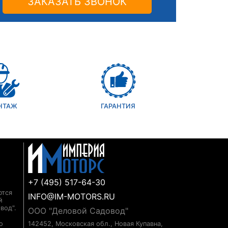
ЗАКАЗАТЬ ЗВОНОК
НТАЖ
ГАРАНТИЯ
+7 (495) 517-64-30
ются
INFO@IM-MOTORS.RU
й
вод".
ООО "Деловой Садовод"
о
142452, Московская обл., Новая Купавна,