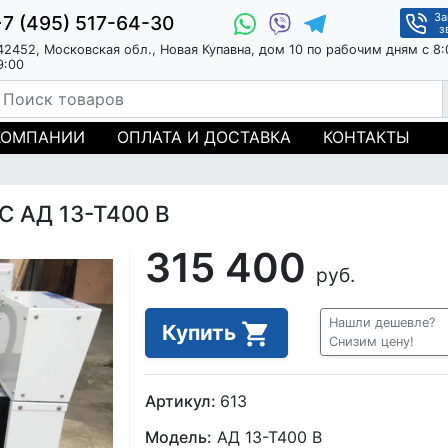
За
+7 (495) 517-64-30
з
42452, Московская обл., Новая Купавна, дом 10 по рабочим дням с 8:
9:00
КОМПАНИИ
ОПЛАТА И ДОСТАВКА
КОНТАКТЫ
С АД 13-Т400 B
315 400
руб.
Нашли дешевле?
Купить
Снизим цену!
Артикул:
613
Модель:
АД 13-Т400 B