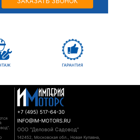
ЗАКАЗАТЬ ЗВОНОК
НТАЖ
ГАРАНТИЯ
+7 (495) 517-64-30
ются
INFO@IM-MOTORS.RU
й
вод".
ООО "Деловой Садовод"
о
142452, Московская обл., Новая Купавна,