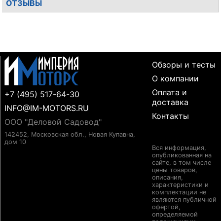
ОТЗЫВЫ
Обзоры и тесты
О компании
Оплата и
+7 (495) 517-64-30
доставка
INFO@IM-MOTORS.RU
Контакты
ООО "Деловой Садовод"
142452, Московская обл., Новая Купавна,
дом 10
Вся информация,
опубликованная на
сайте, в том числе
цены товаров,
описания,
характеристики и
комплектации не
являются публичной
офертой,
определяемой