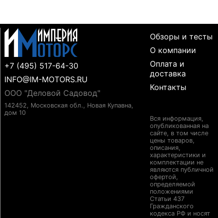
Обзоры и тесты
О компании
Оплата и
+7 (495) 517-64-30
доставка
INFO@IM-MOTORS.RU
Контакты
ООО "Деловой Садовод"
142452, Московская обл., Новая Купавна,
дом 10
Вся информация,
опубликованная на
сайте, в том числе
цены товаров,
описания,
характеристики и
комплектации не
являются публичной
офертой,
определяемой
положениями
Статьи 437
Гражданского
кодекса РФ и носят