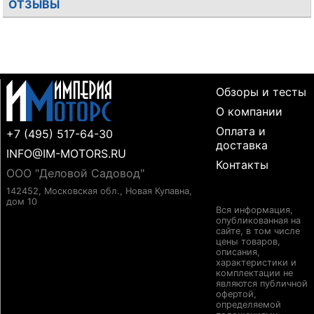
ОТЗЫВЫ
Обзоры и тесты
О компании
Оплата и
+7 (495) 517-64-30
доставка
INFO@IM-MOTORS.RU
Контакты
ООО "Деловой Садовод"
142452, Московская обл., Новая Купавна,
дом 10
Вся информация,
опубликованная на
сайте, в том числе
цены товаров,
описания,
характеристики и
комплектации не
являются публичной
офертой,
определяемой