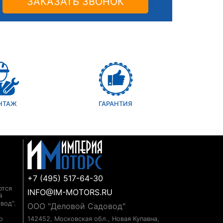
ЗАКАЗАТЬ ЗВОНОК
НТАЖ
ГАРАНТИЯ
+7 (495) 517-64-30
ются
INFO@IM-MOTORS.RU
й
вод".
ООО "Деловой Садовод"
о
142452, Московская обл., Новая Купавна,