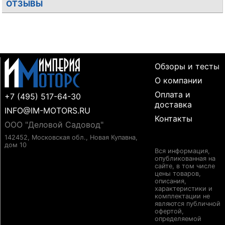
ОТЗЫВЫ
Обзоры и тесты
О компании
Оплата и
+7 (495) 517-64-30
доставка
INFO@IM-MOTORS.RU
Контакты
ООО "Деловой Садовод"
142452, Московская обл., Новая Купавна,
дом 10
Вся информация,
опубликованная на
сайте, в том числе
цены товаров,
описания,
характеристики и
комплектации не
являются публичной
офертой,
определяемой