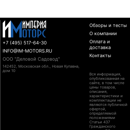
Обзоры и тесты
О компании
Оплата и
+7 (495) 517-64-30
доставка
INFO@IM-MOTORS.RU
Контакты
ООО "Деловой Садовод"
142452, Московская обл., Новая Купавна,
дом 10
Вся информация,
опубликованная на
сайте, в том числе
цены товаров,
описания,
характеристики и
комплектации не
являются публичной
офертой,
определяемой
положениями
Статьи 437
Гражданского