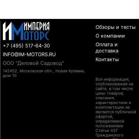
Обзоры и тесты
О компании
Оплата и
+7 (495) 517-64-30
доставка
INFO@IM-MOTORS.RU
Контакты
ООО "Деловой Садовод"
142452, Московская обл., Новая Купавна,
дом 10
Вся информация,
опубликованная на
сайте, в том числе
цены товаров,
описания,
характеристики и
комплектации не
являются публичной
офертой,
определяемой
положениями
Статьи 437
Гражданского