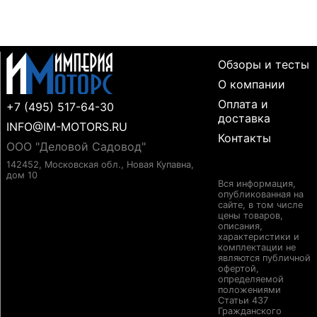
Обзоры и тесты
О компании
Оплата и
+7 (495) 517-64-30
доставка
INFO@IM-MOTORS.RU
Контакты
ООО "Деловой Садовод"
142452, Московская обл., Новая Купавна,
дом 10
Вся информация,
опубликованная на
сайте, в том числе
цены товаров,
описания,
характеристики и
комплектации не
являются публичной
офертой,
определяемой
положениями
Статьи 437
Гражданского