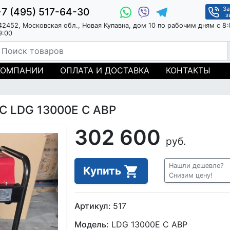
За
+7 (495) 517-64-30
з
42452, Московская обл., Новая Купавна, дом 10 по рабочим дням с 8:
9:00
КОМПАНИИ
ОПЛАТА И ДОСТАВКА
КОНТАКТЫ
С LDG 13000E С АВР
302 600
руб.
Нашли дешевле?
Купить
Снизим цену!
Артикул:
517
Модель:
LDG 13000E С АВР