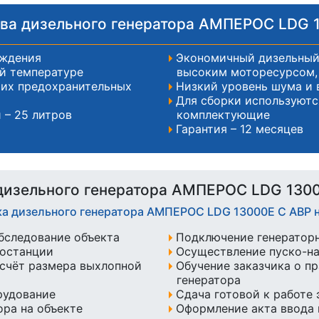
а дизельного генератора АМПЕРОС LDG 
аждения
Экономичный дизельный
ой температуре
высоким моторесурсом, 
чих предохранительных
Низкий уровень шума и 
Для сборки используютс
 – 25 литров
комплектующие
Гарантия – 12 месяцев
изельного генератора АМПЕРОС LDG 130
ка дизельного генератора АМПЕРОС LDG 13000E С АВР
бследование объекта
Подключение генератор
ростанции
Осуществление пуско-н
счёт размера выхлопной
Обучение заказчика о п
генератора
рудование
Сдача готовой к работе
ра на объекте
Оформление акта ввода 