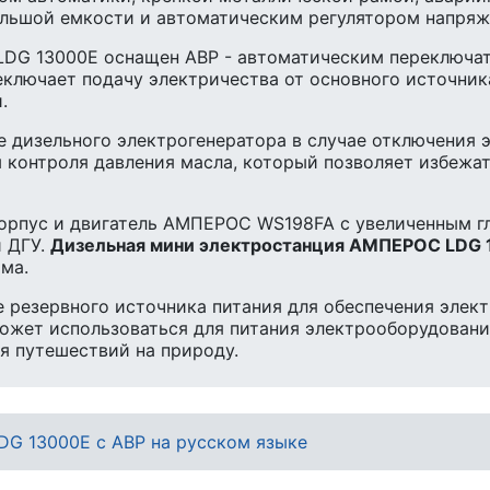
ольшой емкости и автоматическим регулятором напряж
LDG 13000E оснащен АВР - автоматическим переключат
еключает подачу электричества от основного источника
.
е дизельного электрогенератора в случае отключения 
 контроля давления масла, который позволяет избежа
корпус и двигатель АМПЕРОС WS198FA с увеличенным г
и ДГУ.
Дизельная мини электростанция АМПЕРОС LDG 
ма.
е резервного источника питания для обеспечения элек
может использоваться для питания электрооборудования
я путешествий на природу.
G 13000E с АВР на русском языке