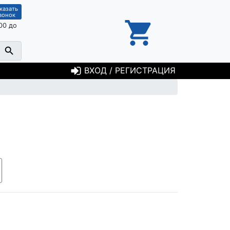
казать
вонок
00 до
ВХОД / РЕГИСТРАЦИЯ