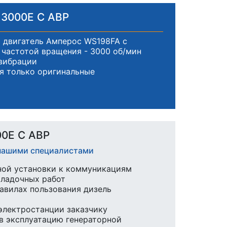
13000E С АВР
 двигатель Амперос WS198FA с
частотой вращения - 3000 об/мин
вибрации
я только оригинальные
00E С АВР
 нашими специалистами
ной установки к коммуникациям
аладочных работ
равилах пользования дизель
 электростанции заказчику
в эксплуатацию генераторной