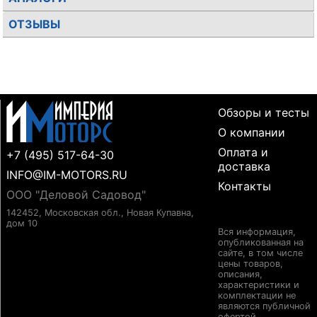
ОТЗЫВЫ
Обзоры и тесты
О компании
Оплата и
+7 (495) 517-64-30
доставка
INFO@IM-MOTORS.RU
Контакты
ООО "Деловой Садовод"
142452, Московская обл., Новая Купавна,
дом 10
Вся информация,
опубликованная на
сайте, в том числе
цены товаров,
описания,
характеристики и
комплектации не
являются публичной
офертой,