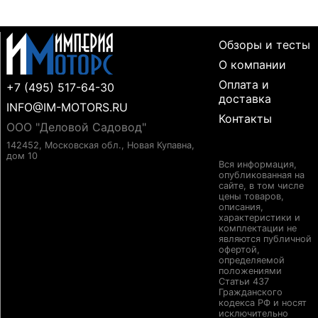
Обзоры и тесты
О компании
Оплата и
+7 (495) 517-64-30
доставка
INFO@IM-MOTORS.RU
Контакты
ООО "Деловой Садовод"
142452, Московская обл., Новая Купавна,
дом 10
Вся информация,
опубликованная на
сайте, в том числе
цены товаров,
описания,
характеристики и
комплектации не
являются публичной
офертой,
определяемой
положениями
Статьи 437
Гражданского
кодекса РФ и носят
исключительно