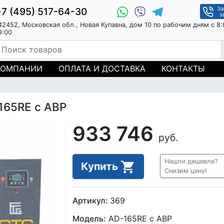
За
+7 (495) 517-64-30
з
42452, Московская обл., Новая Купавна, дом 10 по рабочим дням с 8:
9:00
КОМПАНИИ
ОПЛАТА И ДОСТАВКА
КОНТАКТЫ
165RE с АВР
933 746
руб.
Нашли дешевле?
Купить
Снизим цену!
Артикул:
369
Модель:
AD-165RE с АВР