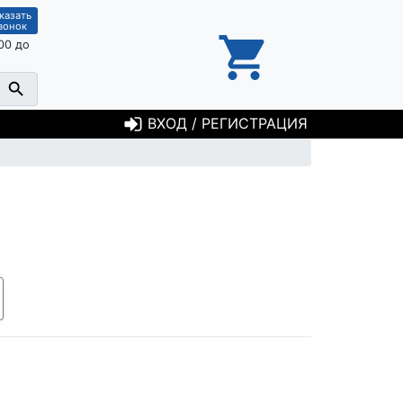
казать
вонок
00 до
ВХОД / РЕГИСТРАЦИЯ