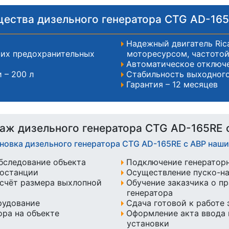
ества дизельного генератора CTG AD-165
Надежный двигатель Ric
чих предохранительных
моторесурсом, частотой
Автоматическое отключе
 – 200 л
Стабильность выходног
Гарантия – 12 месяцев
аж дизельного генератора CTG AD-165RE 
ановка дизельного генератора CTG AD-165RE с АВР наш
бследование объекта
Подключение генератор
ростанции
Осуществление пуско-н
счёт размера выхлопной
Обучение заказчика о п
генератора
рудование
Сдача готовой к работе
ра на объекте
Оформление акта ввода 
установки