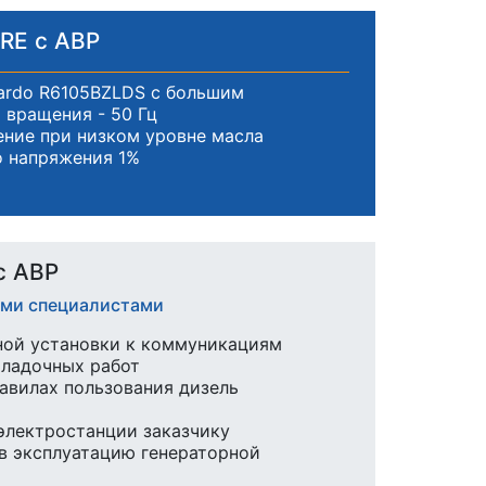
RE с АВР
ardo R6105BZLDS с большим
 вращения - 50 Гц
ние при низком уровне масла
о напряжения 1%
с АВР
ими специалистами
ной установки к коммуникациям
аладочных работ
равилах пользования дизель
 электростанции заказчику
в эксплуатацию генераторной