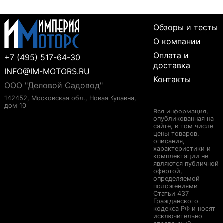
Обзоры и тесты
О компании
Оплата и
+7 (495) 517-64-30
доставка
INFO@IM-MOTORS.RU
Контакты
ООО "Деловой Садовод"
142452, Московская обл., Новая Купавна,
дом 10
Вся информация,
опубликованная на
сайте, в том числе
цены товаров,
описания,
характеристики и
комплектации не
являются публичной
офертой,
определяемой
положениями
Статьи 437
Гражданского
кодекса РФ и носят
исключительно