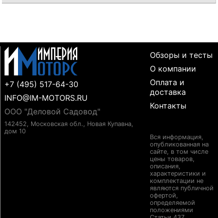
Обзоры и тесты
О компании
Оплата и
+7 (495) 517-64-30
доставка
INFO@IM-MOTORS.RU
Контакты
ООО "Деловой Садовод"
142452, Московская обл., Новая Купавна,
дом 10
Вся информация,
опубликованная на
сайте, в том числе
цены товаров,
описания,
характеристики и
комплектации не
являются публичной
офертой,
определяемой
положениями
Статьи 437