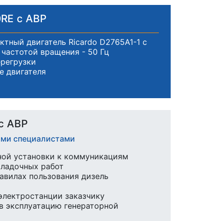
RE с АВР
тный двигатель Ricardo D2765A1-1 с
частотой вращения - 50 Гц
ерегрузки
е двигателя
с АВР
ими специалистами
ной установки к коммуникациям
аладочных работ
равилах пользования дизель
 электростанции заказчику
в эксплуатацию генераторной