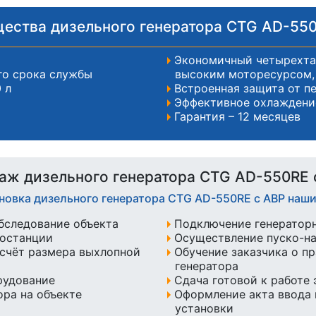
ества дизельного генератора CTG AD-550
Экономичный четырехтак
го срока службы
высоким моторесурсом, 
 л
Встроенная защита от п
Эффективное охлаждени
Гарантия – 12 месяцев
аж дизельного генератора CTG AD-550RE 
ановка дизельного генератора CTG AD-550RE с АВР наш
бследование объекта
Подключение генератор
ростанции
Осуществление пуско-н
счёт размера выхлопной
Обучение заказчика о п
генератора
рудование
Сдача готовой к работе
ра на объекте
Оформление акта ввода 
установки