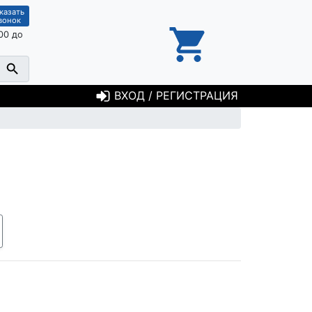
казать
вонок
00 до
ВХОД / РЕГИСТРАЦИЯ