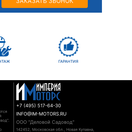
ЗАКАЗАТЬ ЗВОНОК
НТАЖ
ГАРАНТИЯ
+7 (495) 517-64-30
ются
INFO@IM-MOTORS.RU
й
вод".
ООО "Деловой Садовод"
о
142452, Московская обл., Новая Купавна,