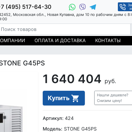
За
+7 (495) 517-64-30
з
42452, Московская обл., Новая Купавна, дом 10 по рабочим дням с 8:
9:00
КОМПАНИИ
ОПЛАТА И ДОСТАВКА
КОНТАКТЫ
 STONE G45PS
1 640 404
руб.
Нашли дешевле?
Купить
Снизим цену!
Артикул:
424
Модель:
STONE G45PS