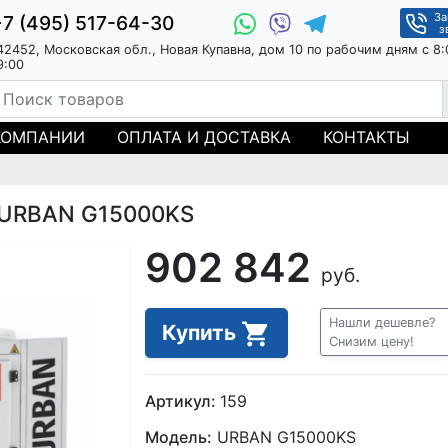
За
+7 (495) 517-64-30
з
42452, Московская обл., Новая Купавна, дом 10 по рабочим дням с 8:
9:00
КОМПАНИИ
ОПЛАТА И ДОСТАВКА
КОНТАКТЫ
 URBAN G15000KS
902 842
руб.
Нашли дешевле?
Купить
Снизим цену!
Артикул:
159
Модель:
URBAN G15000KS