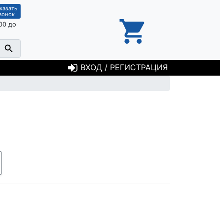
казать
вонок
00 до
ВХОД / РЕГИСТРАЦИЯ