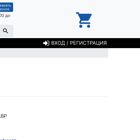
казать
вонок
00 до
ВХОД / РЕГИСТРАЦИЯ
АВР