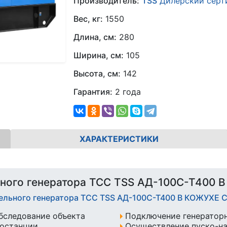
Производитель:
TSS
Дилерский серт
Вес, кг:
1550
Длина, см:
280
Ширина, см:
105
Высота, см:
142
Гарантия:
2 года
ХАРАКТЕРИСТИКИ
ного генератора ТСС TSS АД-100С-Т400 
зельного генератора ТСС TSS АД-100С-Т400 В КОЖУХЕ 
бследование объекта
Подключение генератор
ростанции
Осуществление пуско-н