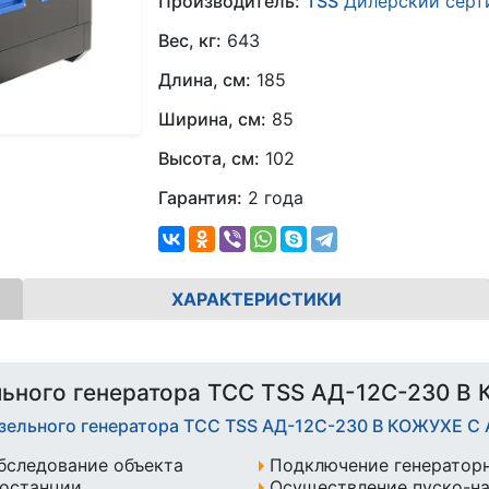
Производитель:
TSS
Дилерский серт
Вес, кг:
643
Длина, см:
185
Ширина, см:
85
Высота, см:
102
Гарантия:
2 года
ХАРАКТЕРИСТИКИ
ьного генератора ТСС TSS АД-12С-230 В
изельного генератора ТСС TSS АД-12С-230 В КОЖУХЕ С
бследование объекта
Подключение генератор
ростанции
Осуществление пуско-н