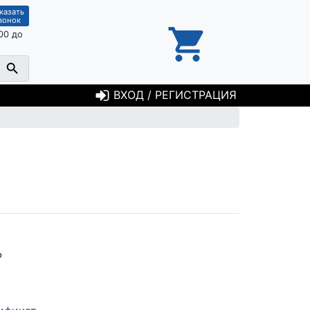
казать
вонок
00 до
ВХОД / РЕГИСТРАЦИЯ
Р