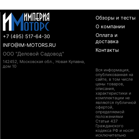
Обзоры и тесты
О компании
Оплата и
+7 (495) 517-64-30
доставка
INFO@IM-MOTORS.RU
Контакты
ООО "Деловой Садовод"
142452, Московская обл., Новая Купавна,
дом 10
Вся информация,
опубликованная на
сайте, в том числе
цены товаров,
описания,
характеристики и
комплектации не
являются публичной
офертой,
определяемой
положениями
Статьи 437
Гражданского
кодекса РФ и носят
исключительно