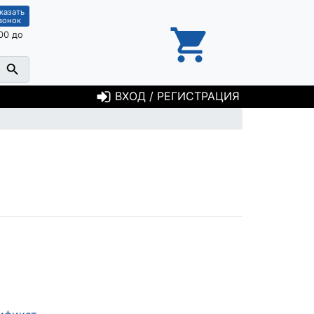
казать
вонок
00 до
ВХОД / РЕГИСТРАЦИЯ