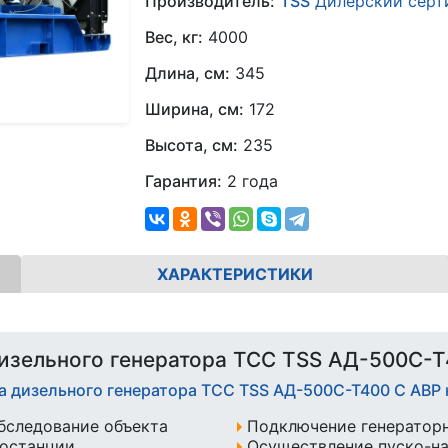
Производитель:
TSS
Дилерский серт
Вес, кг:
4000
Длина, см:
345
Ширина, см:
172
Высота, см:
235
Гарантия:
2 года
ХАРАКТЕРИСТИКИ
изельного генератора ТСС TSS АД-500С-Т
а дизельного генератора ТСС TSS АД-500С-Т400 С АВ
бследование объекта
Подключение генератор
ростанции
Осуществление пуско-н