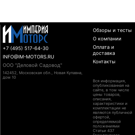
Обзоры и тесты
О компании
Оплата и
+7 (495) 517-64-30
доставка
INFO@IM-MOTORS.RU
Контакты
ООО "Деловой Садовод"
142452, Московская обл., Новая Купавна,
дом 10
Вся информация,
опубликованная на
сайте, в том числе
цены товаров,
описания,
характеристики и
комплектации не
являются публичной
офертой,
определяемой
положениями
Статьи 437