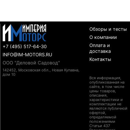
Обзоры и тесты
О компании
Оплата и
+7 (495) 517-64-30
доставка
INFO@IM-MOTORS.RU
Контакты
ООО "Деловой Садовод"
142452, Московская обл., Новая Купавна,
дом 10
Вся информация,
опубликованная на
сайте, в том числе
цены товаров,
описания,
характеристики и
комплектации не
являются публичной
офертой,
определяемой
положениями
Статьи 437