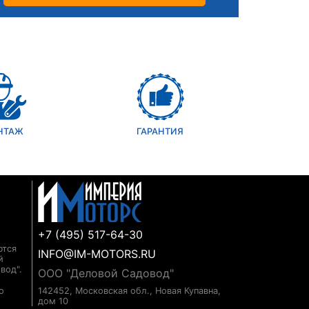
НТАЖ
ГАРАНТИЯ
+7 (495) 517-64-30
ются
INFO@IM-MOTORS.RU
й
вод".
ООО "Деловой Садовод"
о
142452, Московская обл., Новая Купавна,
дом 10