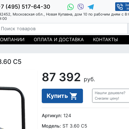
За
+7 (495) 517-64-30
з
42452, Московская обл., Новая Купавна, дом 10 по рабочим дням с 8:
9:00
КОМПАНИИ
ОПЛАТА И ДОСТАВКА
КОНТАКТЫ
.60 C5
87 392
руб.
Нашли дешевле?
Купить
Снизим цену!
Артикул:
124
Модель:
ST 3.60 C5