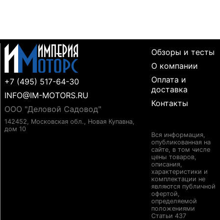
Обзоры и тесты
О компании
Оплата и
+7 (495) 517-64-30
доставка
INFO@IM-MOTORS.RU
Контакты
ООО "Деловой Садовод"
142452, Московская обл., Новая Купавна,
дом 10
Вся информация,
опубликованная на
сайте, в том числе
цены товаров,
описания,
характеристики и
комплектации не
являются публичной
офертой,
определяемой
положениями
Статьи 437