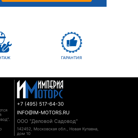
НТАЖ
ГАРАНТИЯ
+7 (495) 517-64-30
ются
INFO@IM-MOTORS.RU
й
вод".
ООО "Деловой Садовод"
о
142452, Московская обл., Новая Купавна,
дом 10