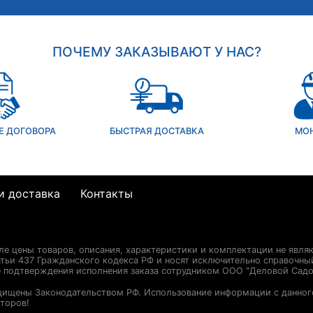
ПОЧЕМУ ЗАКАЗЫВАЮТ У НАС?
Е ДОГОВОРА
БЫСТРАЯ ДОСТАВКА
МО
и доставка
Контакты
сле цены товаров, описания, характеристики и комплектации не явля
ьи 437 Гражданского кодекса РФ и носят исключительно справочны
е подтверждения исполнения заказа сотрудником ООО "Деловой Садо
щищены Законодательством РФ. Использование информации с данног
торов!