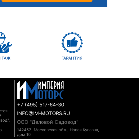
НТАЖ
ГАРАНТИЯ
+7 (495) 517-64-30
ются
INFO@IM-MOTORS.RU
й
вод".
ООО "Деловой Садовод"
о
142452, Московская обл., Новая Купавна,
дом 10