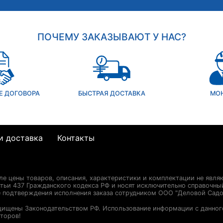
ПОЧЕМУ ЗАКАЗЫВАЮТ У НАС?
Е ДОГОВОРА
БЫСТРАЯ ДОСТАВКА
МО
и доставка
Контакты
сле цены товаров, описания, характеристики и комплектации не явля
ьи 437 Гражданского кодекса РФ и носят исключительно справочны
е подтверждения исполнения заказа сотрудником ООО "Деловой Садо
щищены Законодательством РФ. Использование информации с данног
торов!