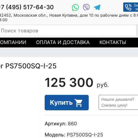
За
+7 (495) 517-64-30
з
42452, Московская обл., Новая Купавна, дом 10 по рабочим дням с 8:
9:00
КОМПАНИИ
ОПЛАТА И ДОСТАВКА
КОНТАКТЫ
r PS7500SQ-I-25
125 300
руб.
Нашли дешевле?
Купить
Снизим цену!
Артикул:
860
Модель:
PS7500SQ-I-25