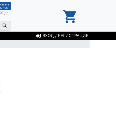
казать
вонок
00 до
ВХОД / РЕГИСТРАЦИЯ