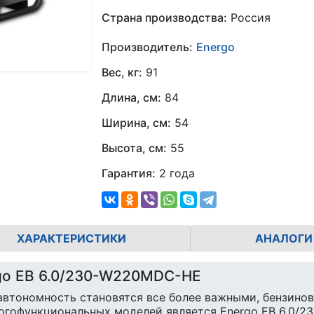
Страна производства:
Россия
Производитель:
Energo
Вес, кг:
91
Длина, см:
84
Ширина, см:
54
Высота, см:
55
Гарантия:
2 года
ХАРАКТЕРИСТИКИ
АНАЛОГИ
go EB 6.0/230-W220MDC-HE
 автономность становятся все более важными, бензино
ногофункциональных моделей является Energo EB 6.0/2