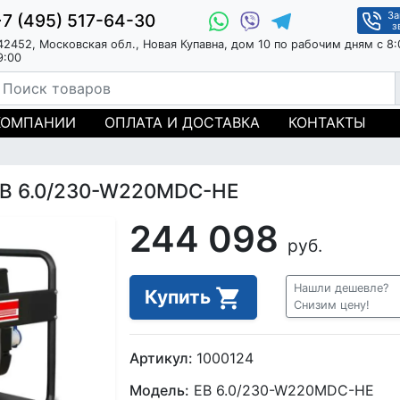
За
+7 (495) 517-64-30
з
42452, Московская обл., Новая Купавна, дом 10 по рабочим дням с 8:
9:00
КОМПАНИИ
ОПЛАТА И ДОСТАВКА
КОНТАКТЫ
EB 6.0/230-W220MDC-HE
244 098
руб.
Нашли дешевле?
Купить
Снизим цену!
Артикул:
1000124
Модель:
EB 6.0/230-W220MDC-HE