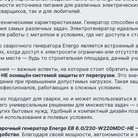
ности источника питания для различных электрических
варщиков, так и для любителей.
ехническими характеристиками. Генератор способен о
ния самых различных задач. Электрогенератор идеальн
ля работы с металлом в условиях, где нет доступа к с
 сварочного генератора Energo является встроенный а
х, когда доступ к электросети ограничен или отсутств
ом месте — будь то строительная площадка, дачный уч
ания — важные аспекты, на которые стоит обратить вн
HE оснащён системой защиты от перегрузок
. Это зн
дение при превышении допустимых нагрузок. Такая защ
рофессионалов, работающих в сложных условиях.
ко подходит для сварки, но и может использоваться в
 его универсальным решением для множества задач — 
угих бытовых нужд. Удобный и компактный дизайн поз
ля использования в полевых условиях.
арочный генератор Energo EB 6.0/230-W220MDC-HE 
удобство
. Благодаря своей мощности, автономности и з