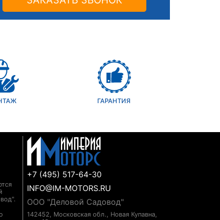
ЗАКАЗАТЬ ЗВОНОК
НТАЖ
ГАРАНТИЯ
+7 (495) 517-64-30
ются
INFO@IM-MOTORS.RU
й
вод".
ООО "Деловой Садовод"
о
142452, Московская обл., Новая Купавна,