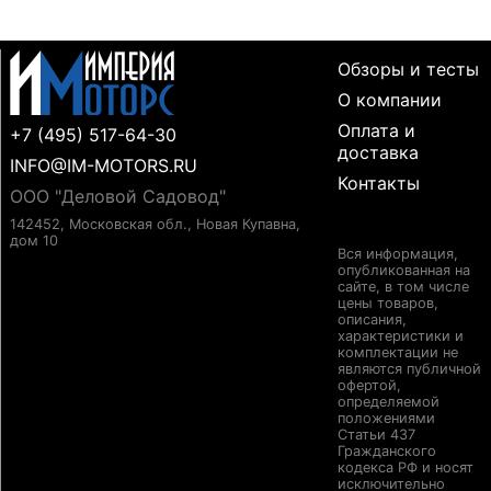
Обзоры и тесты
О компании
Оплата и
+7 (495) 517-64-30
доставка
INFO@IM-MOTORS.RU
Контакты
ООО "Деловой Садовод"
142452, Московская обл., Новая Купавна,
дом 10
Вся информация,
опубликованная на
сайте, в том числе
цены товаров,
описания,
характеристики и
комплектации не
являются публичной
офертой,
определяемой
положениями
Статьи 437
Гражданского
кодекса РФ и носят
исключительно