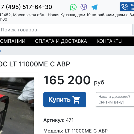
За
+7 (495) 517-64-30
з
42452, Московская обл., Новая Купавна, дом 10 по рабочим дням с 8:
9:00
КОМПАНИИ
ОПЛАТА И ДОСТАВКА
КОНТАКТЫ
ы
ОС LT 11000ME С АВР
165 200
руб.
Нашли дешевле?
Купить
Снизим цену!
Артикул:
471
Модель:
LT 11000ME С АВР