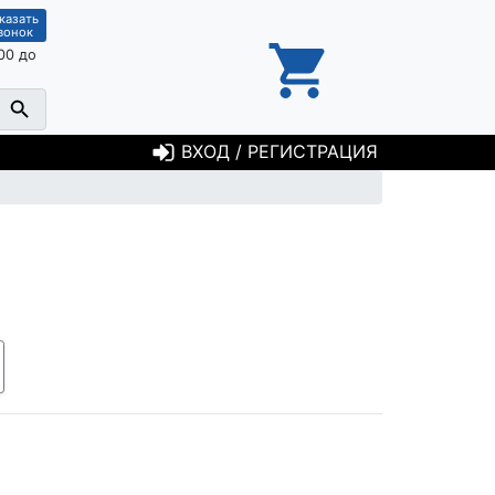
казать
вонок
00 до
ВХОД / РЕГИСТРАЦИЯ